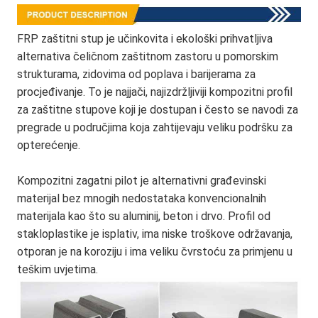
FRP zaštitni stup je učinkovita i ekološki prihvatljiva 
alternativa čeličnom zaštitnom zastoru u pomorskim 
strukturama, zidovima od poplava i barijerama za 
procjeđivanje. To je najjači, najizdržljiviji kompozitni profil 
za zaštitne stupove koji je dostupan i često se navodi za 
pregrade u područjima koja zahtijevaju veliku podršku za 
opterećenje.
Kompozitni zagatni pilot je alternativni građevinski 
materijal bez mnogih nedostataka konvencionalnih 
materijala kao što su aluminij, beton i drvo. Profil od 
stakloplastike je isplativ, ima niske troškove održavanja, 
otporan je na koroziju i ima veliku čvrstoću za primjenu u 
teškim uvjetima.