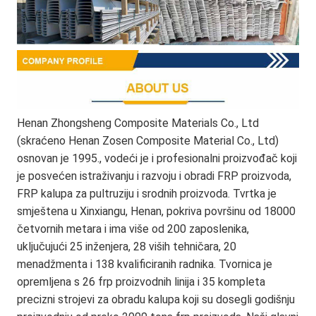
Henan Zhongsheng Composite Materials Co., Ltd 
(skraćeno Henan Zosen Composite Material Co., Ltd) 
osnovan je 1995., vodeći je i profesionalni proizvođač koji 
je posvećen istraživanju i razvoju i obradi FRP proizvoda, 
FRP kalupa za pultruziju i srodnih proizvoda. Tvrtka je 
smještena u Xinxiangu, Henan, pokriva površinu od 18000 
četvornih metara i ima više od 200 zaposlenika, 
uključujući 25 inženjera, 28 viših tehničara, 20 
menadžmenta i 138 kvalificiranih radnika. Tvornica je 
opremljena s 26 frp proizvodnih linija i 35 kompleta 
precizni strojevi za obradu kalupa koji su dosegli godišnju 