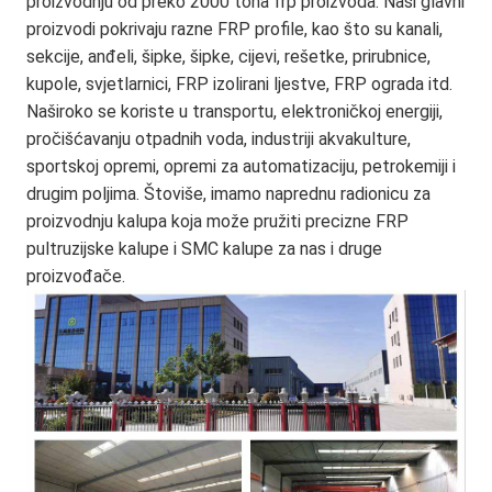
proizvodnju od preko 2000 tona frp proizvoda. Naši glavni 
proizvodi pokrivaju razne FRP profile, kao što su kanali, 
sekcije, anđeli, šipke, šipke, cijevi, rešetke, prirubnice, 
kupole, svjetlarnici, FRP izolirani ljestve, FRP ograda itd. 
Naširoko se koriste u transportu, elektroničkoj energiji, 
pročišćavanju otpadnih voda, industriji akvakulture, 
sportskoj opremi, opremi za automatizaciju, petrokemiji i 
drugim poljima. Štoviše, imamo naprednu radionicu za 
proizvodnju kalupa koja može pružiti precizne FRP 
pultruzijske kalupe i SMC kalupe za nas i druge 
proizvođače.