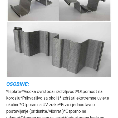
OSOBINE:
*Isplativ*Visoka čvrstoća i izdržljivost*Otpornost na 
koroziju*Prihvatljivo za okoliš*Izdržati ekstremne uvjete 
okoline*Otporan na UV zrake*Brzo i jednostavno 
postavljanje (pritisnite/vibrirati)*Otporno na 
udarce*Otporno na smrzavanje*Vodootporan kada se 