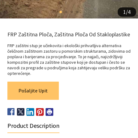
1
/
4
FRP Zaštitna Ploča, Zaštitna Ploča Od Stakloplastike
FRP zaštitni stup je učinkovita i ekološki prihvatljiva alternativa
čeličnom zaštitnom zastoru u pomorskim strukturama, zidovima od
poplava i barijerama za procjeđivanje. To je najjači, najizdržljiviji
kompozitni profil za zaštitne stupove koji je dostupan i često se
navodi za pregrade u područjima koja zahtijevaju veliku podršku za
opterećenje.
Pošaljite Upit
Product Description