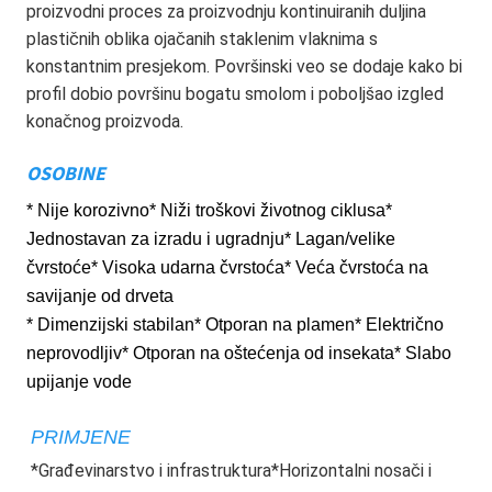
proizvodni proces za proizvodnju kontinuiranih duljina 
plastičnih oblika ojačanih staklenim vlaknima s 
konstantnim presjekom. Površinski veo se dodaje kako bi 
profil dobio površinu bogatu smolom i poboljšao izgled 
konačnog proizvoda.
OSOBINE
* Nije korozivno* Niži troškovi životnog ciklusa*
Jednostavan za izradu i ugradnju* Lagan/velike
čvrstoće* Visoka udarna čvrstoća* Veća čvrstoća na
savijanje od drveta
* Dimenzijski stabilan* Otporan na plamen* Električno
neprovodljiv* Otporan na oštećenja od insekata* Slabo
upijanje vode
PRIMJENE
*Građevinarstvo i infrastruktura*Horizontalni nosači i 