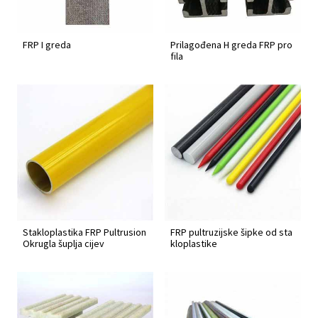
FRP I greda
Prilagođena H greda FRP pro
fila
Stakloplastika FRP Pultrusion
FRP pultruzijske šipke od sta
Okrugla šuplja cijev
kloplastike