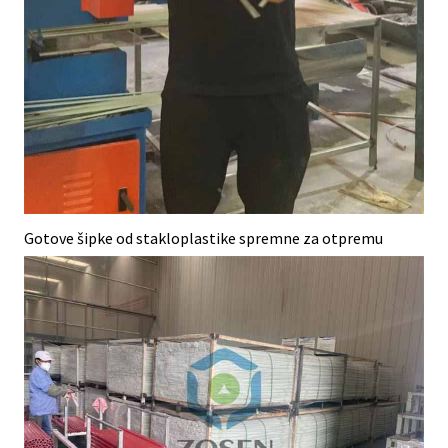
Gotove šipke od stakloplastike spremne za otpremu