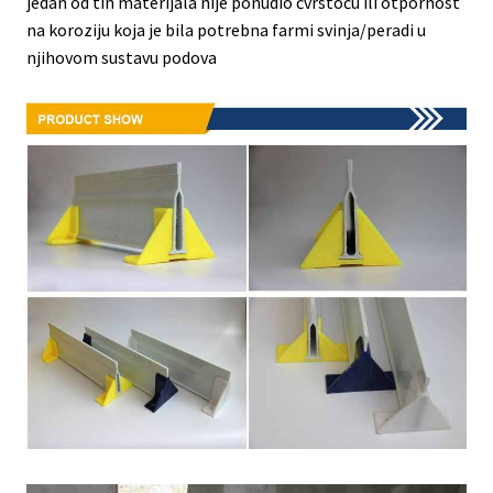
jedan od tih materijala nije ponudio čvrstoću ili otpornost
na koroziju koja je bila potrebna farmi svinja/peradi u
njihovom sustavu podova