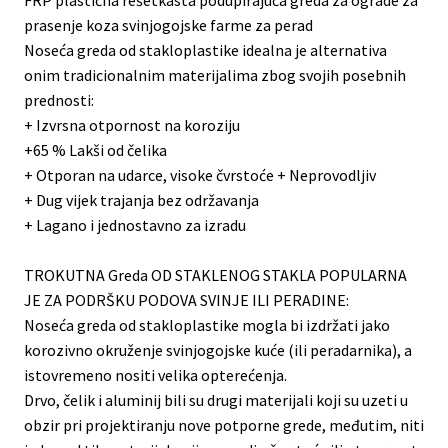
FRP plastična rešetkasta podupirajuća greda za ograde za
prasenje koza svinjogojske farme za perad
Noseća greda od stakloplastike idealna je alternativa
onim tradicionalnim materijalima zbog svojih posebnih
prednosti:
+ Izvrsna otpornost na koroziju
+65 % Lakši od čelika
+ Otporan na udarce, visoke čvrstoće + Neprovodljiv
+ Dug vijek trajanja bez održavanja
+ Lagano i jednostavno za izradu
TROKUTNA Greda OD STAKLENOG STAKLA POPULARNA
JE ZA PODRŠKU PODOVA SVINJE ILI PERADINE:
Noseća greda od stakloplastike mogla bi izdržati jako
korozivno okruženje svinjogojske kuće (ili peradarnika), a
istovremeno nositi velika opterećenja.
Drvo, čelik i aluminij bili su drugi materijali koji su uzeti u
obzir pri projektiranju nove potporne grede, međutim, niti