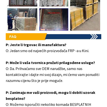
P: Jeste li trgovac ili manufaktura?
O: Jedan smo od najvećih proizvođača FRP -a u Kini.
P: Može li vaša tvornica pružati prilagođene usluge?
O: Da. Prihvaćamo sve OEM narudžbe, samo nas
kontaktirajte i dajte mi svoj dizajn, mi ćemo vam ponuditi
razumnu cijenu što je prije moguće.
P: Zanimaju me vaši proizvodi, mogu li dobiti uzorak
besplatno?
O: Možemo isporučiti nekoliko komada BESPLATNIH