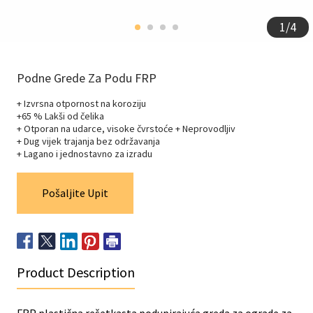
1
/
4
Podne Grede Za Podu FRP
+ Izvrsna otpornost na koroziju
+65 % Lakši od čelika
+ Otporan na udarce, visoke čvrstoće + Neprovodljiv
+ Dug vijek trajanja bez održavanja
+ Lagano i jednostavno za izradu
Pošaljite Upit
Product Description