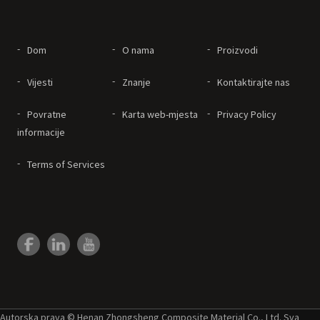
Dom
O nama
Proizvodi
Vijesti
Znanje
Kontaktirajte nas
Povratne
Karta web-mjesta
Privacy Policy
informacije
Terms of Services
Autorska prava © Henan Zhongsheng Composite Material Co., Ltd. Sva